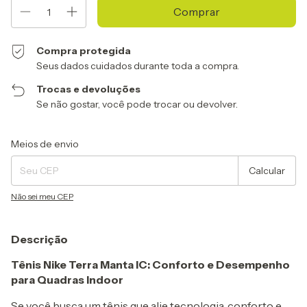
Compra protegida
Seus dados cuidados durante toda a compra.
Trocas e devoluções
Se não gostar, você pode trocar ou devolver.
Entregas para o CEP:
Alterar CEP
Meios de envio
Calcular
Não sei meu CEP
Descrição
Tênis Nike Terra Manta IC: Conforto e Desempenho
para Quadras Indoor
Se você busca um tênis que alie tecnologia, conforto e