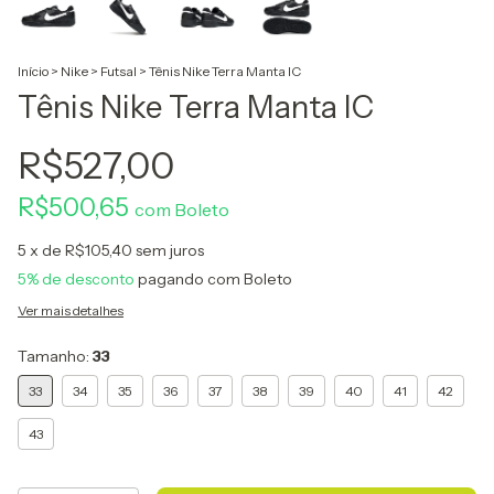
Início
>
Nike
>
Futsal
>
Tênis Nike Terra Manta IC
Tênis Nike Terra Manta IC
R$527,00
R$500,65
com
Boleto
5
x de
R$105,40
sem juros
5% de desconto
pagando com Boleto
Ver mais detalhes
Tamanho:
33
33
34
35
36
37
38
39
40
41
42
43