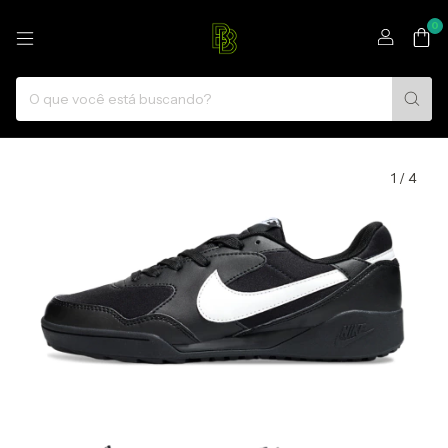
0
1
/
4