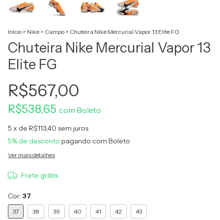
Início
>
Nike
>
Campo
>
Chuteira Nike Mercurial Vapor 13 Elite FG
Chuteira Nike Mercurial Vapor 13
Elite FG
R$567,00
R$538,65
com
Boleto
5
x de
R$113,40
sem juros
5% de desconto
pagando com Boleto
Ver mais detalhes
Frete grátis
Cor:
37
37
38
39
40
41
42
43