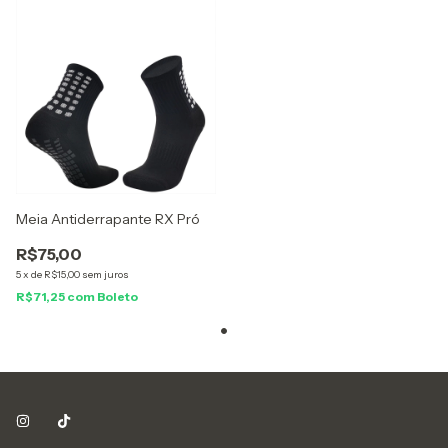
Meia Antiderrapante RX Pró
R$75,00
5
x
de
R$15,00
sem juros
R$71,25
com
Boleto