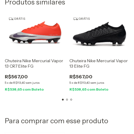
Produtos similares
GRÁTIS
GRÁTIS
Chuteira Nike Mercurial Vapor
Chuteira Nike Mercurial Vapor
13 Elite FG
13 CR7 Elite FG
R$567,00
R$567,00
5
x
de
R$113,40
sem juros
5
x
de
R$113,40
sem juros
R$538,65
com
Boleto
R$538,65
com
Boleto
Para comprar com esse produto