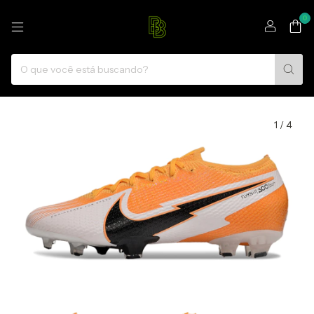
0
1
/
4