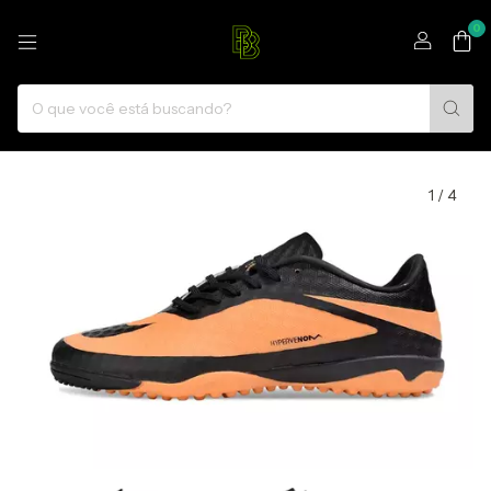
0
1
/
4