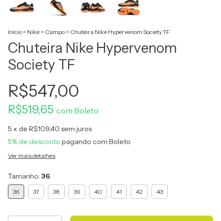
Início
>
Nike
>
Campo
>
Chuteira Nike Hypervenom Society TF
Chuteira Nike Hypervenom
Society TF
R$547,00
R$519,65
com
Boleto
5
x de
R$109,40
sem juros
5% de desconto
pagando com Boleto
Ver mais detalhes
Tamanho:
36
36
37
38
39
40
41
42
43