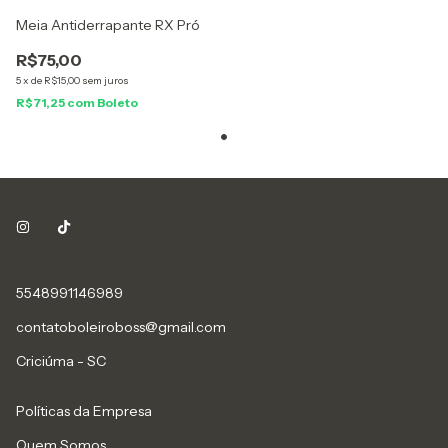
Meia Antiderrapante RX Pró
R$75,00
5
x
de
R$15,00
sem juros
R$71,25
com
Boleto
5548991146989
contatoboleiroboss@gmail.com
Criciúma - SC
Políticas da Empresa
Quem Somos