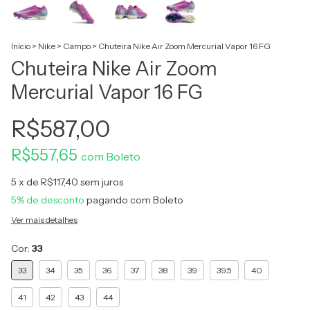
Início
>
Nike
>
Campo
>
Chuteira Nike Air Zoom Mercurial Vapor 16 FG
Chuteira Nike Air Zoom
Mercurial Vapor 16 FG
R$587,00
R$557,65
com
Boleto
5
x de
R$117,40
sem juros
5% de desconto
pagando com Boleto
Ver mais detalhes
Cor:
33
33
34
35
36
37
38
39
39.5
40
41
42
43
44