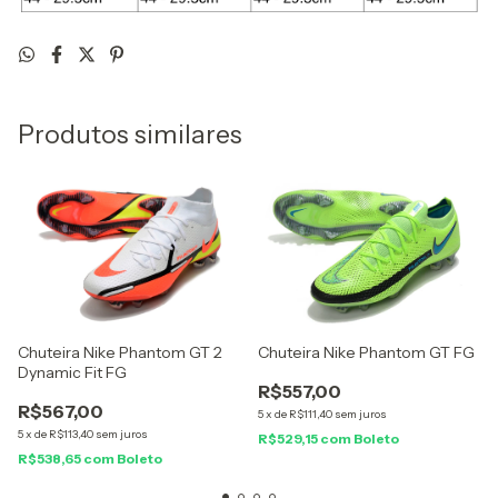
Produtos similares
Chuteira Nike Phantom GT 2
Chuteira Nike Phantom GT FG
Dynamic Fit FG
R$557,00
R$567,00
5
x
de
R$111,40
sem juros
5
x
de
R$113,40
sem juros
R$529,15
com
Boleto
R$538,65
com
Boleto