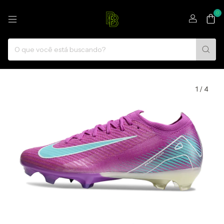
0
1
/
4